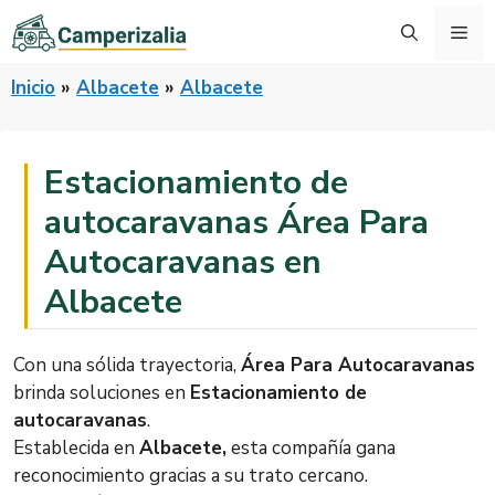
Saltar
Me
al
contenido
Inicio
»
Albacete
»
Albacete
Estacionamiento de
autocaravanas Área Para
Autocaravanas en
Albacete
Con una sólida trayectoria,
Área Para Autocaravanas
brinda soluciones en
Estacionamiento de
autocaravanas
.
Establecida en
Albacete,
esta compañía gana
reconocimiento gracias a su trato cercano.