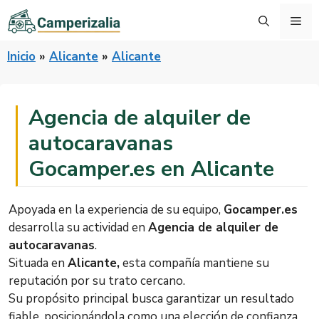
Saltar
Me
al
contenido
Inicio
»
Alicante
»
Alicante
Agencia de alquiler de
autocaravanas
Gocamper.es en Alicante
Apoyada en la experiencia de su equipo,
Gocamper.es
desarrolla su actividad en
Agencia de alquiler de
autocaravanas
.
Situada en
Alicante,
esta compañía mantiene su
reputación por su trato cercano.
Su propósito principal busca garantizar un resultado
fiable, posicionándola como una elección de confianza