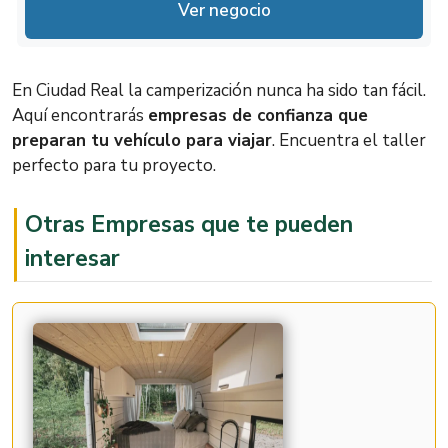
Ver negocio
Martes
10:00 – 19:00
Miércoles
10:00 – 19:00
En Ciudad Real la camperización nunca ha sido tan fácil.
Jueves
10:00 – 19:00
Aquí encontrarás
empresas de confianza que
preparan tu vehículo para viajar
. Encuentra el taller
10:00 – 19:00
Viernes
perfecto para tu proyecto.
Ahora Cerrado
Sábado
10:00 – 13:00
Otras Empresas que te pueden
interesar
Domingo
Cerrado