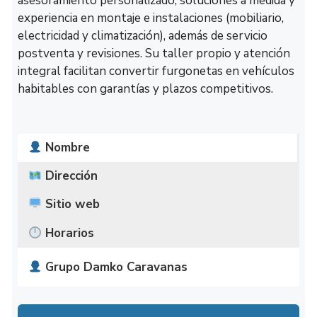
asesoramiento personalizado, soluciones a medida y
experiencia en montaje e instalaciones (mobiliario,
electricidad y climatización), además de servicio
postventa y revisiones. Su taller propio y atención
integral facilitan convertir furgonetas en vehículos
habitables con garantías y plazos competitivos.
Nombre
Dirección
Sitio web
Horarios
Grupo Damko Caravanas
Calle villarubia de los ojos n 4, 13005
http://damkocaravanas.com/
Lunes
10:00 – 19:00
Ciudad Real