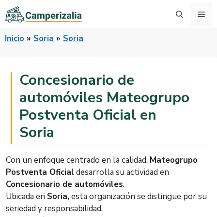
Saltar
Me
al
contenido
Inicio
»
Soria
»
Soria
Concesionario de
automóviles Mateogrupo
Postventa Oficial en
Soria
Con un enfoque centrado en la calidad,
Mateogrupo
Postventa Oficial
desarrolla su actividad en
Concesionario de automóviles
.
Ubicada en
Soria,
esta organización se distingue por su
seriedad y responsabilidad.