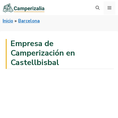
Saltar
Me
al
contenido
Inicio
»
Barcelona
Empresa de
Camperización en
Castellbisbal