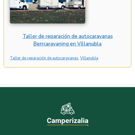
Taller de reparación de autocaravanas
Berrcaravaning en Villanubla
Taller de reparación de autocaravanas
, 
Villanubla