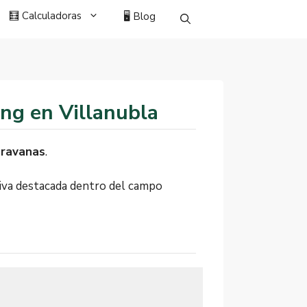
🧮 Calculadoras
🖥️ Blog
ing en Villanubla
aravanas
.
tiva destacada dentro del campo