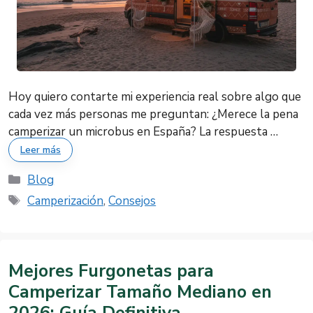
Hoy quiero contarte mi experiencia real sobre algo que
cada vez más personas me preguntan: ¿Merece la pena
camperizar un microbus en España? La respuesta …
Leer más
Categorías
Blog
Etiquetas
Camperización
,
Consejos
Mejores Furgonetas para
Camperizar Tamaño Mediano en
2026: Guía Definitiva