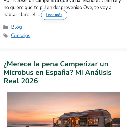
Por F. José, un camperista que ya ha hecho el trámite y
no quiere que te pillen desprevenido Oye, te voy a
hablar claro: el …
Leer más
Categorías
Blog
Etiquetas
Consejos
¿Merece la pena Camperizar un
Microbus en España? Mi Análisis
Real 2026