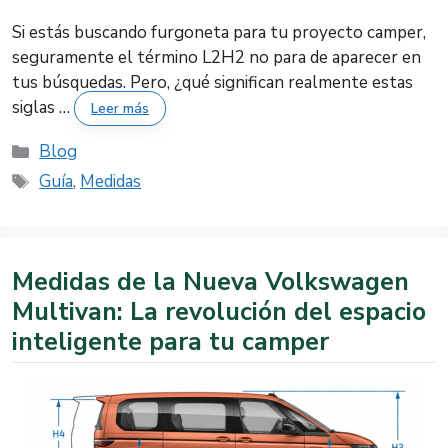
Si estás buscando furgoneta para tu proyecto camper,
seguramente el término L2H2 no para de aparecer en
tus búsquedas. Pero, ¿qué significan realmente estas
siglas …
Leer más
Categorías
Blog
Etiquetas
Guía
,
Medidas
Medidas de la Nueva Volkswagen
Multivan: La revolución del espacio
inteligente para tu camper