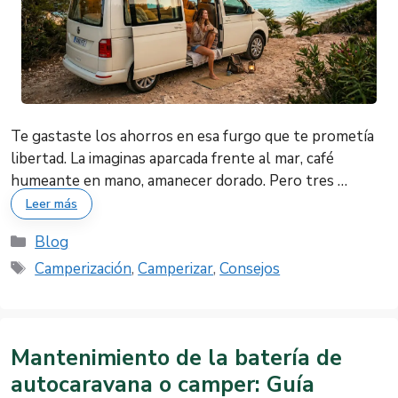
Te gastaste los ahorros en esa furgo que te prometía
libertad. La imaginas aparcada frente al mar, café
humeante en mano, amanecer dorado. Pero tres …
Leer más
Categorías
Blog
Etiquetas
Camperización
,
Camperizar
,
Consejos
Mantenimiento de la batería de
autocaravana o camper: Guía