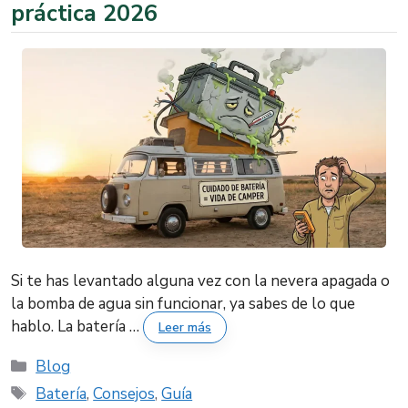
práctica 2026
Si te has levantado alguna vez con la nevera apagada o
la bomba de agua sin funcionar, ya sabes de lo que
hablo. La batería …
Leer más
Categorías
Blog
Etiquetas
Batería
,
Consejos
,
Guía