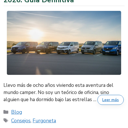
Llevo más de ocho años viviendo esta aventura del
mundo camper. No soy un teórico de oficina, sino
alguien que ha dormido bajo las estrellas …
Leer más
Categorías
Blog
Etiquetas
Consejos
,
Furgoneta