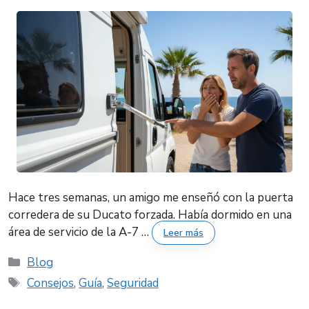
Hace tres semanas, un amigo me enseñó con la puerta
corredera de su Ducato forzada. Había dormido en una
área de servicio de la A-7 …
Leer más
Categorías
Blog
Etiquetas
Consejos
,
Guía
,
Seguridad