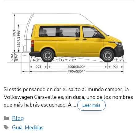
Si estás pensando en dar el salto al mundo camper, la
Volkswagen Caravelle es, sin duda, uno de los nombres
que más habrás escuchado. A …
Leer más
Categorías
Blog
Etiquetas
Guía
,
Medidas