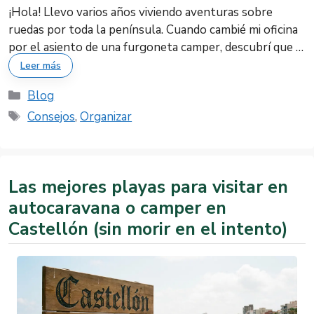
¡Hola! Llevo varios años viviendo aventuras sobre
ruedas por toda la península. Cuando cambié mi oficina
por el asiento de una furgoneta camper, descubrí que …
Leer más
Categorías
Blog
Etiquetas
Consejos
,
Organizar
Las mejores playas para visitar en
autocaravana o camper en
Castellón (sin morir en el intento)