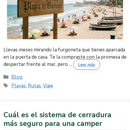
Llevas meses mirando la furgoneta que tienes aparcada
en la puerta de casa. Te la compraste con la promesa de
despertar frente al mar, pero …
Leer más
Categorías
Blog
Etiquetas
Playas
,
Rutas
,
Viaje
Cuál es el sistema de cerradura
más seguro para una camper