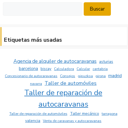
Buscar
Buscar
Etiquetas más usadas
Agencia de alquiler de autocaravanas
asturias
barcelona
biscay
Calculadora
Calcular
cantabria
madrid
Concesionario de autocaravanas
Consejos
girona
gipuzkoa
Taller de automóviles
navarra
Taller de reparación de
autocaravanas
Taller mecánico
Taller de reparación de automóviles
tarragona
valencia
Venta de caravanas y autocaravanas