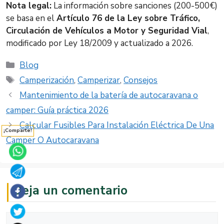
Nota legal:
La información sobre sanciones (200-500€)
se basa en el
Artículo 76 de la Ley sobre Tráfico,
Circulación de Vehículos a Motor y Seguridad Vial
,
modificado por Ley 18/2009 y actualizado a 2026.
Categorías
Blog
Etiquetas
Camperización
,
Camperizar
,
Consejos
Mantenimiento de la batería de autocaravana o
camper: Guía práctica 2026
Calcular Fusibles Para Instalación Eléctrica De Una
¡Comparte!
Camper O Autocaravana
Deja un comentario
Comentario