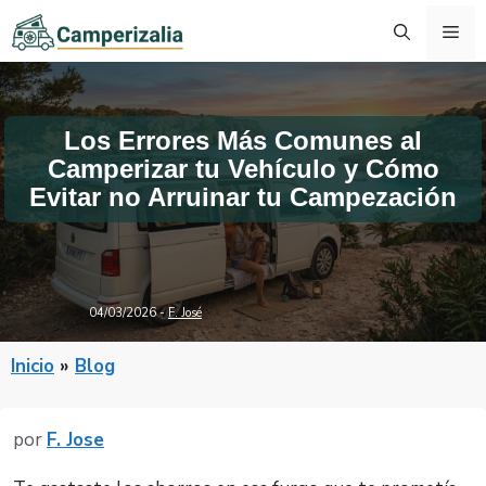
Saltar
Me
al
contenido
Los Errores Más Comunes al
Camperizar tu Vehículo y Cómo
Evitar no Arruinar tu Campezación
04/03/2026
-
F. José
Inicio
»
Blog
por
F. Jose