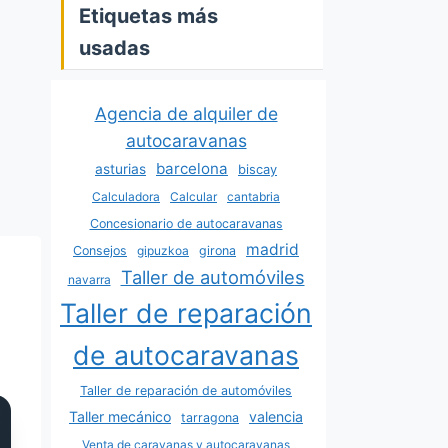
Etiquetas más
usadas
Agencia de alquiler de
autocaravanas
barcelona
asturias
biscay
Calculadora
Calcular
cantabria
Concesionario de autocaravanas
madrid
Consejos
gipuzkoa
girona
Taller de automóviles
navarra
l
Taller de reparación
de autocaravanas
Taller de reparación de automóviles
Taller mecánico
valencia
tarragona
Venta de caravanas y autocaravanas