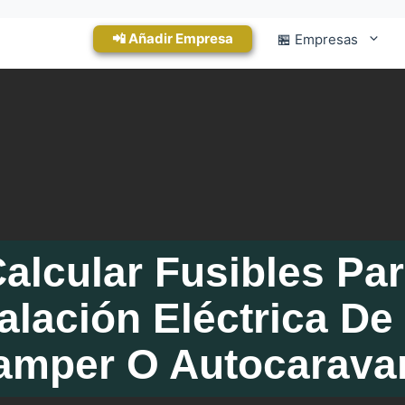
📲 Añadir Empresa
🏪 Empresas
alcular Fusibles Pa
talación Eléctrica De
amper O Autocarava