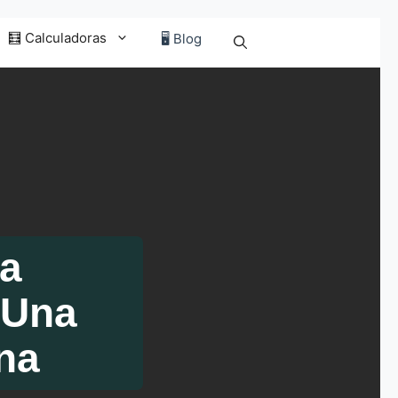
🧮 Calculadoras
🖥️ Blog
ra
 Una
na