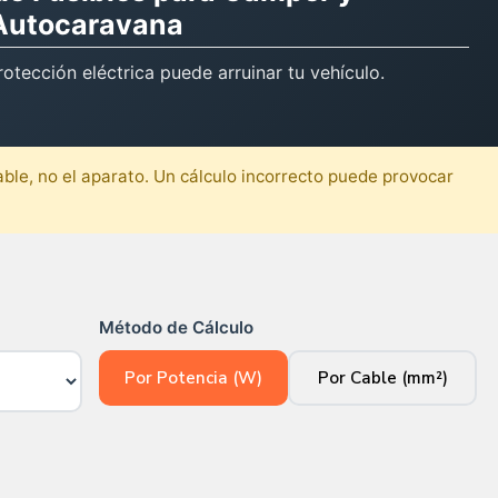
Autocaravana
rotección eléctrica puede arruinar tu vehículo.
cable, no el aparato. Un cálculo incorrecto puede provocar
Método de Cálculo
Por Potencia (W)
Por Cable (mm²)