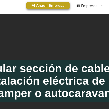
📲 Añadir Empresa
🏪 Empresas
lar sección de cabl
talación eléctrica de
amper o autocarava