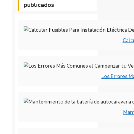
publicados
Calc
Los Errores M
Mant