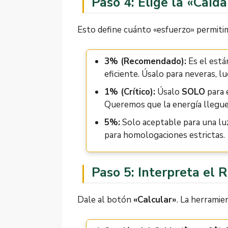
Paso 4: Elige la «Caíd
Esto define cuánto «esfuerzo» permitimo
3% (Recomendado):
Es el está
eficiente. Úsalo para neveras, 
1% (Crítico):
Úsalo
SOLO
para 
Queremos que la energía llegue
5%:
Solo aceptable para una l
para homologaciones estrictas.
Paso 5: Interpreta el 
Dale al botón
«Calcular»
. La herramie