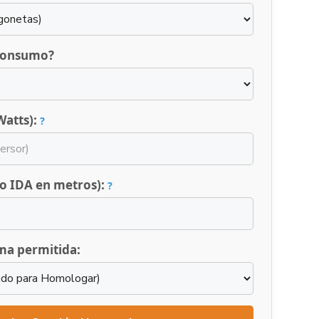
 consumo?
Watts):
?
lo IDA en metros):
?
ma permitida: