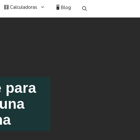
🧮 Calculadoras
🖥️ Blog
e para
 una
na