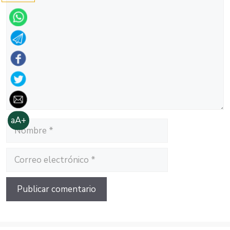
Comentario
aA+
Nombre
Correo
electrónico