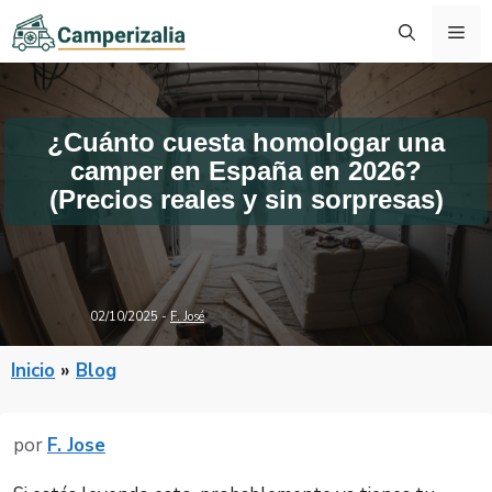
Saltar
Me
al
contenido
¿Cuánto cuesta homologar una
camper en España en 2026?
(Precios reales y sin sorpresas)
02/10/2025
-
F. José
Inicio
»
Blog
por
F. Jose