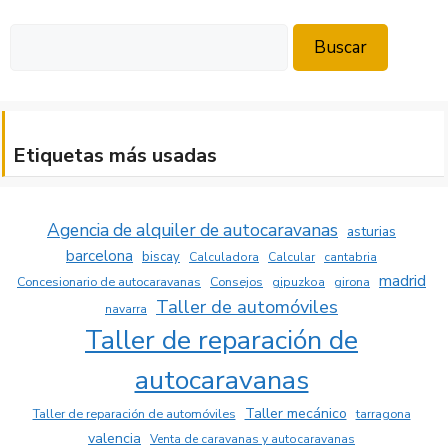
Buscar
Buscar
Etiquetas más usadas
Agencia de alquiler de autocaravanas
asturias
barcelona
biscay
Calculadora
Calcular
cantabria
madrid
Concesionario de autocaravanas
Consejos
girona
gipuzkoa
Taller de automóviles
navarra
Taller de reparación de
autocaravanas
Taller mecánico
Taller de reparación de automóviles
tarragona
valencia
Venta de caravanas y autocaravanas