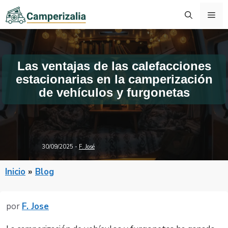
Saltar
Me
al
contenido
Las ventajas de las calefacciones
estacionarias en la camperización
de vehículos y furgonetas
30/09/2025
-
F. José
Inicio
»
Blog
por
F. Jose