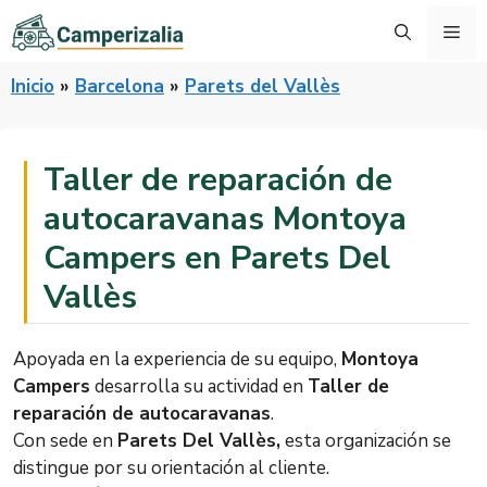
Saltar
Me
al
contenido
Inicio
»
Barcelona
»
Parets del Vallès
Taller de reparación de
autocaravanas Montoya
Campers en Parets Del
Vallès
Apoyada en la experiencia de su equipo,
Montoya
Campers
desarrolla su actividad en
Taller de
reparación de autocaravanas
.
Con sede en
Parets Del Vallès,
esta organización se
distingue por su orientación al cliente.