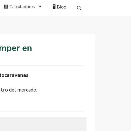
🧮 Calculadoras
🖥️ Blog
amper en
utocaravanas
.
ntro del mercado.