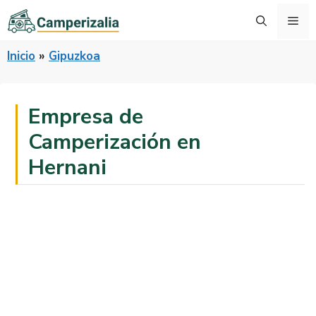
Saltar
Me
al
contenido
Inicio
»
Gipuzkoa
Empresa de
Camperización en
Hernani