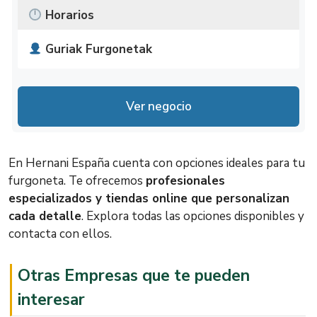
Horarios
Guriak Furgonetak
Poligono industrial Lastaola 128, 20120
http://www.guriakfurgonetak.com/
Lunes
No disponible
Hernani, Gipuzkoa
Ver negocio
Martes
No disponible
Miércoles
No disponible
En Hernani España cuenta con opciones ideales para tu
No disponible
furgoneta. Te ofrecemos
profesionales
Jueves
Ahora Cerrado
especializados y tiendas online que personalizan
cada detalle
. Explora todas las opciones disponibles y
Viernes
No disponible
contacta con ellos.
Sábado
No disponible
Otras Empresas que te pueden
Domingo
No disponible
interesar