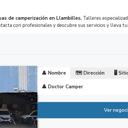
s de camperización en Llambilles.
Talleres especializad
acta con profesionales y descubre sus servicios y lleva tu 
👤 Nombre
🗺️
Dirección
🖥️
Sit
👤 Doctor Camper
🗺️ C-65, 17243 Llambilles, Girona
🖥️
Lunes
8:00 – 1
Ver negoc
Martes
8:00 – 1
Miércoles
8:00 – 1