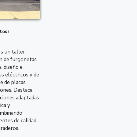
Jueves
8:00 – 1
Viernes
8:00 – 1
otos)
Cerrado
Sábado
Ahora C
s un taller
Domingo
Cerrado
ón de furgonetas.
, diseño e
as eléctricos y de
je de placas
iones. Destaca
uciones adaptadas
ica y
ombinando
entes de calidad
uraderos.