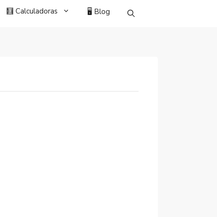
🧮 Calculadoras
🖥️ Blog