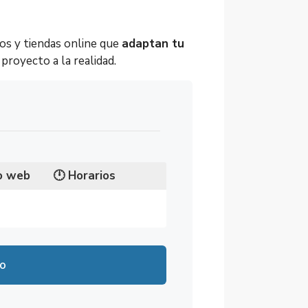
os y tiendas online que
adaptan tu
proyecto a la realidad.
io web
🕛
Horarios
9:00
io
9:00
9:00