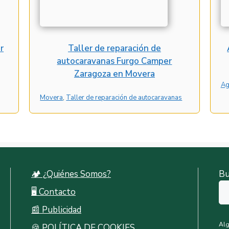
r
Taller de reparación de
autocaravanas Furgo Camper
Zaragoza en Movera
Ag
Movera
, 
Taller de reparación de autocaravanas
🏕️ ¿Quiénes Somos?
Bu
🖥️ Contacto
📰 Publicidad
Alg
🍪 POLÍTICA DE COOKIES