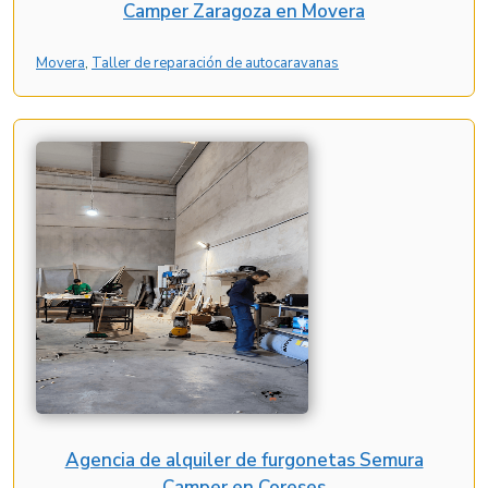
Camper Zaragoza en Movera
Movera
, 
Taller de reparación de autocaravanas
Agencia de alquiler de furgonetas Semura
Camper en Coreses