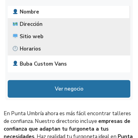
Nombre
Dirección
Sitio web
Horarios
Buba Custom Vans
C. Costa de la Luz, 22, 21100 Punta
8:00 – 15:00
Lunes
Umbría, Huelva
Abierto ahora
Ver negocio
Martes
8:00 – 15:00
Miércoles
8:00 – 15:00
En Punta Umbría ahora es más fácil encontrar talleres
de confianza. Nuestro directorio incluye
empresas de
Jueves
8:00 – 15:00
confianza que adaptan tu furgoneta a tus
necesidades
. Haz realidad tu furgoneta ideal en
Punta