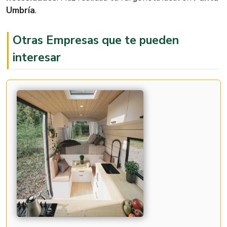
Viernes
8:00 – 15:00
Umbría
.
Sábado
Cerrado
Otras Empresas que te pueden
Domingo
Cerrado
interesar