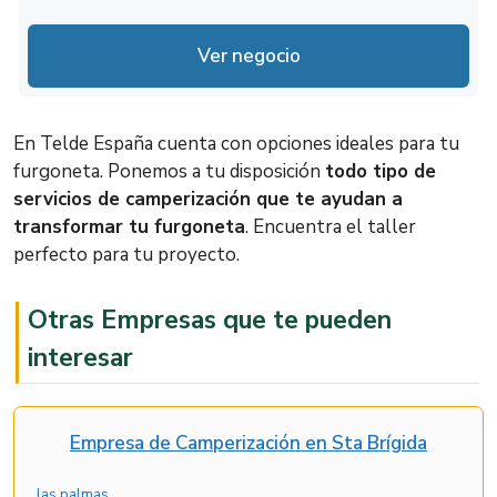
C. Gral. Bravo, 22, 35220 Telde, Las
http://islafurgo.es/
Lunes
9:00 – 17:00
Palmas
Ver negocio
Martes
9:00 – 17:00
Miércoles
9:00 – 17:00
En Telde España cuenta con opciones ideales para tu
Jueves
9:00 – 17:00
furgoneta. Ponemos a tu disposición
todo tipo de
servicios de camperización que te ayudan a
Viernes
9:00 – 17:00
transformar tu furgoneta
. Encuentra el taller
Sábado
Cerrado
perfecto para tu proyecto.
Cerrado
Domingo
Otras Empresas que te pueden
Ahora Cerrado
interesar
Empresa de Camperización en Sta Brígida
las palmas