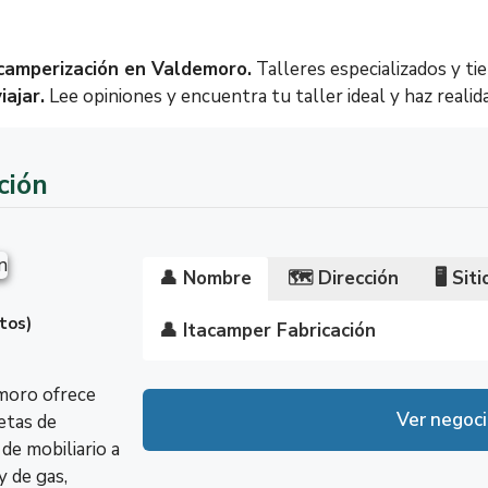
camperización en Valdemoro.
Talleres especializados y ti
iajar.
Lee opiniones y encuentra tu taller ideal y haz reali
ción
👤 Nombre
🗺️
Dirección
🖥️
Sit
otos)
👤 Itacamper Fabricación
🗺️ C. de la Granjilla, 9, Nave 35, 2
🖥️
http://www.itacamper.com/
Lunes
7:30 – 1
moro ofrece
Ver negoc
etas de
Martes
7:30 – 1
de mobiliario a
Miércoles
7:30 – 1
y de gas,