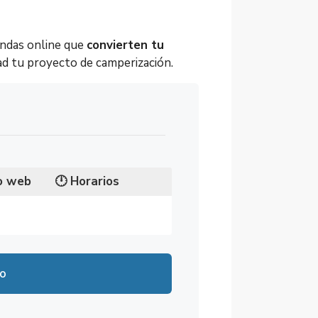
endas online que
convierten tu
dad tu proyecto de camperización.
io web
🕛
Horarios
8341 Valdemoro, Madrid
5:30
io
5:30
5:30