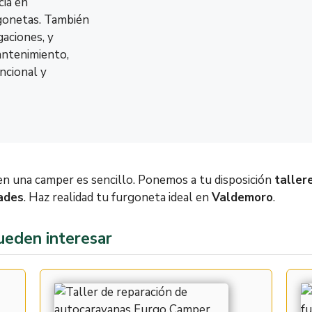
cia en
rgonetas. También
aciones, y
antenimiento,
ncional y
n una camper es sencillo. Ponemos a tu disposición
taller
ades
. Haz realidad tu furgoneta ideal en
Valdemoro
.
ueden interesar