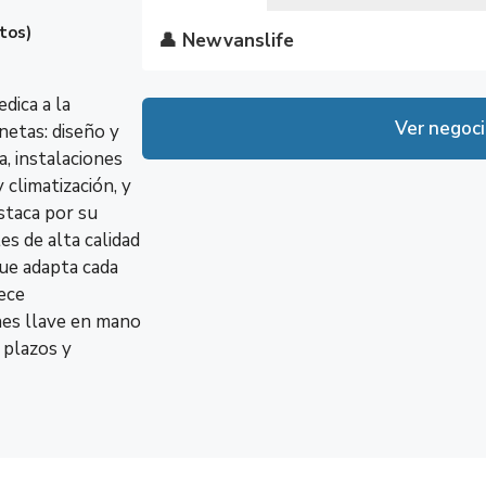
otos)
👤 Newvanslife
🗺️ C. de Málaga, Nº4 Nave 32, 2834
🖥️
https://newvanslife.com/?
Lunes
No disp
dica a la
utm_source=Google%20My%20Busi
Ver negoc
netas: diseño y
tm_campaign=gmb
Martes
No disp
a, instalaciones
Miércoles
No disp
 climatización, y
staca por su
No disp
es de alta calidad
Jueves
Ahora Ce
que adapta cada
rece
Viernes
No disp
nes llave en mano
 plazos y
Sábado
No disp
Domingo
No disp