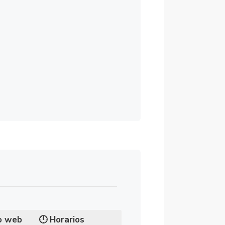
5:30
errado
5:30
io web
🕛
Horarios