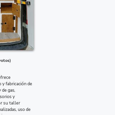
Viernes
9:00 – 1
Sábado
Cerrado
Domingo
Cerrado
votos)
frece
 y fabricación de
y de gas,
sorios y
r su taller
alizadas, uso de