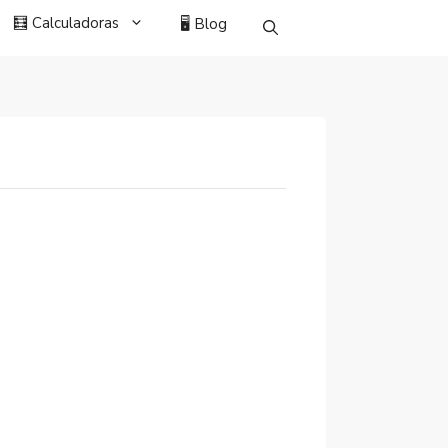
🧮 Calculadoras
🖥️ Blog