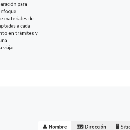
paración para
7:30 – 1
enfoque
Jueves
Ahora C
de materiales de
aptadas a cada
Viernes
7:30 – 1
nto en trámites y
 una
Sábado
Cerrado
 viajar.
Domingo
Cerrado
👤 Nombre
🗺️
Dirección
🖥️
Sit