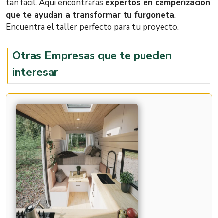
tan fácil. Aquí encontrarás
expertos en camperización
Jueves
Abierto ahora
que te ayudan a transformar tu furgoneta
.
Encuentra el taller perfecto para tu proyecto.
Viernes
9:00 – 20:00
Sábado
9:00 – 20:00
Otras Empresas que te pueden
interesar
Domingo
Cerrado