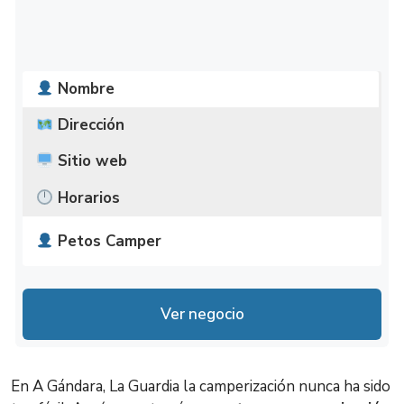
Nombre
Dirección
Sitio web
Horarios
Petos Camper
Camiño da Cumieira, 36760 San Miguel,
http://www.petoscamper.com/
Lunes
9:00 – 20:00
Pontevedra
Ver negocio
Martes
9:00 – 20:00
Miércoles
9:00 – 20:00
En A Gándara, La Guardia la camperización nunca ha sido
9:00 – 20:00