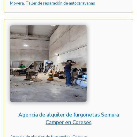
Movera
, 
Taller de reparación de autocaravanas
Agencia de alquiler de furgonetas Semura
Camper en Coreses
Agencia de alquiler de furgonetas
, 
Coreses