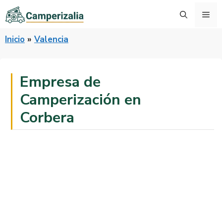
Saltar
Me
al
contenido
Inicio
»
Valencia
Empresa de
Camperización en
Corbera