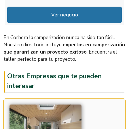
Carrer Migjorn, 4, 46612 Corbera, Valencia
http://moanacampers.com/
Lunes
9:30 – 15:00
Ver negocio
Martes
9:30 – 15:00
Miércoles
9:30 – 15:00
En Corbera la camperización nunca ha sido tan fácil.
Jueves
9:30 – 15:00
Nuestro directorio incluye
expertos en camperización
que garantizan un proyecto exitoso
. Encuentra el
Viernes
9:30 – 15:00
taller perfecto para tu proyecto.
Sábado
Cerrado
Otras Empresas que te pueden
Cerrado
Domingo
interesar
Ahora Cerrado