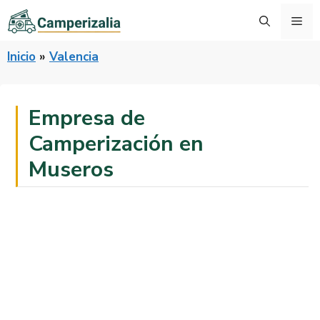
Saltar
Me
al
contenido
Inicio
»
Valencia
Empresa de
Camperización en
Museros