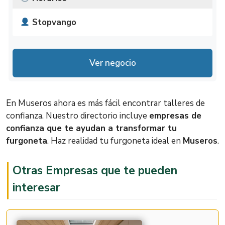
Stopvango
CV-3174, 21, 46136 Museros, Valencia
Lunes
No disponible
Ver negocio
Martes
No disponible
Miércoles
No disponible
En Museros ahora es más fácil encontrar talleres de
Jueves
No disponible
confianza. Nuestro directorio incluye
empresas de
confianza que te ayudan a transformar tu
No disponible
Viernes
furgoneta
. Haz realidad tu furgoneta ideal en
Museros
.
Ahora Cerrado
Sábado
No disponible
Otras Empresas que te pueden
interesar
Domingo
No disponible