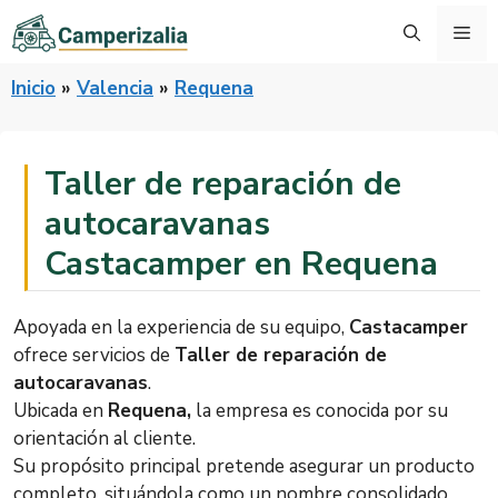
Saltar
Me
al
contenido
Inicio
»
Valencia
»
Requena
Taller de reparación de
autocaravanas
Castacamper en Requena
Apoyada en la experiencia de su equipo,
Castacamper
ofrece servicios de
Taller de reparación de
autocaravanas
.
Ubicada en
Requena,
la empresa es conocida por su
orientación al cliente.
Su propósito principal pretende asegurar un producto
completo, situándola como un nombre consolidado